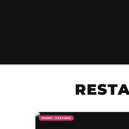
REST
NIKKEI · PERUANO