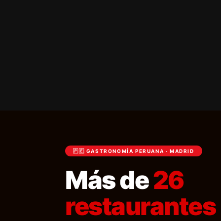
🇵🇪 GASTRONOMÍA PERUANA · MADRID
Más de
26
restaurantes