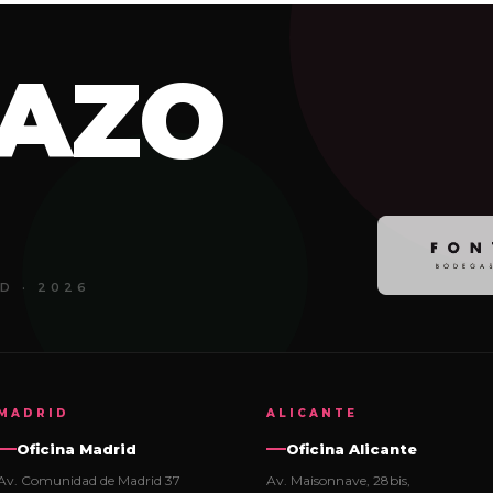
AZO
D · 2026
MADRID
ALICANTE
Oficina Madrid
Oficina Alicante
Av. Comunidad de Madrid 37
Av. Maisonnave, 28bis,